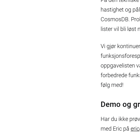
hastighet og pål
CosmosDB. Probl
lister vil bli lø
Vi gjør kontinue
funksjonsforespør
oppgavelisten vå
forbedrede funk
følg med!
Demo og gr
Har du ikke prøv
med Eric på
eri