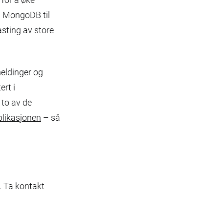
ra MongoDB til
sting av store
meldinger og
ert i
 to av de
plikasjonen
– så
. Ta kontakt