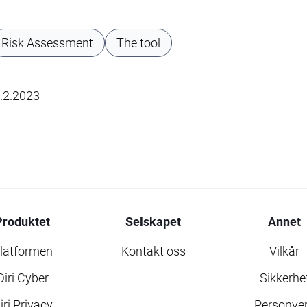
Risk Assessment
The tool
.2.2023
Produktet
Selskapet
Annet
latformen
Kontakt oss
Vilkår
Diri Cyber
Sikkerhe
iri Privacy
Personve