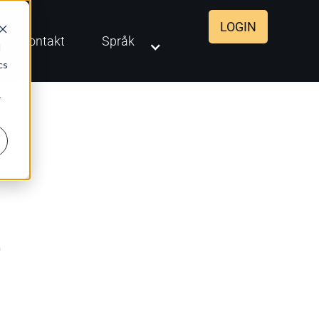
LOGIN
Kontakt
Språk
d
cs
r