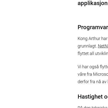
applikasjon
Programvare
Kong Arthur har
grunnlagt.
NetNo
flyttet all utvik
Vi har også flyt
våre fra Micros
derfor fra nå av 
Hastighet og
På den tekniske 