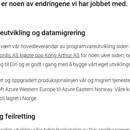
 er noen av endringene vi har jobbet med.
utvikling og datamigrering
 vært vår hovedleverandør av programvareutvikling siden D
rdic AS kjøpte opp Kong Arthur AS
for noen uker siden, og
ling til Diri og er godt i gang med å bygge vårt eget utviklin
tet og oppgradert produksjonslinjen vår og migrert tjenes
oft Azure Western Europe til Azure Eastern Norway. Våre k
bli lagret i Norge.
 feilretting
siden utvikler vi for tiden backenden av Diri-applikasjonen