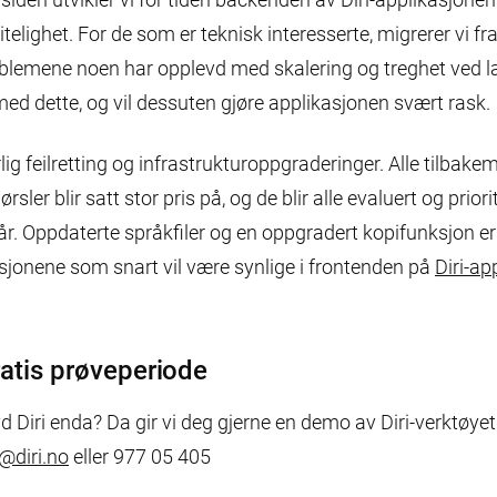
itelighet. For de som er teknisk interesserte, migrerer vi f
emene noen har opplevd med skalering og treghet ved la
st med dette, og vil dessuten gjøre applikasjonen svært rask.
rlig feilretting og infrastrukturoppgraderinger. Alle tilbake
sler blir satt stor pris på, og de blir alle evaluert og priorit
r. Oppdaterte språkfiler og en oppgradert kopifunksjon er
sjonene som snart vil være synlige i frontenden på
Diri-ap
atis prøveperiode
d Diri enda? Da gir vi deg gjerne en demo av Diri-verktøyet
c@diri.no
eller 977 05 405