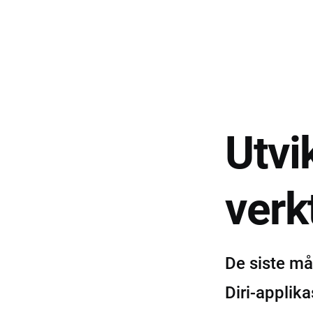
Utvik
verk
De siste må
Diri-applik